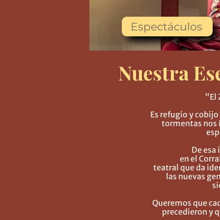
Espectáculos
Nuestra Ese
"El 
Es refugio y cobij
tormentas nos i
esp
De esa
en el Corr
teatral que da ide
las nuevas gen
si
Queremos que cada 
precedieron y q