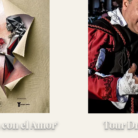
ias de Almagro
 con el Amor'
Tour D