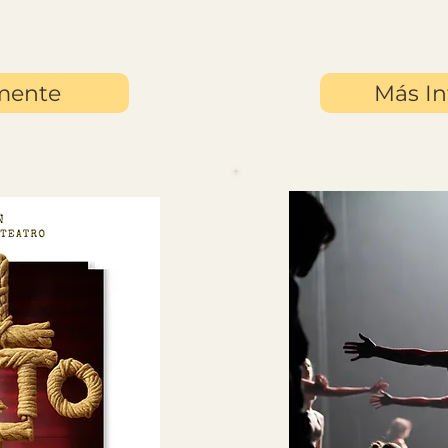
Disfruta de una 
 Julio 2026
Única 
mente
Más In