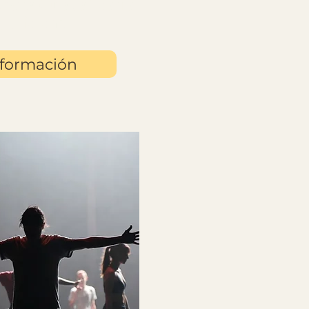
Visita Guiada Teatral
y diferente
formación