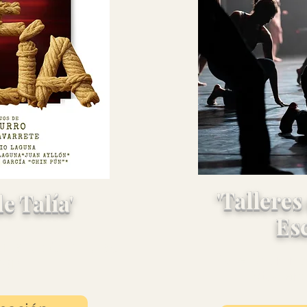
Almagro
Almagro
'Talleres
de Talía'
Esc
rral de Comedias
Taller Alumn
agro
Estudian