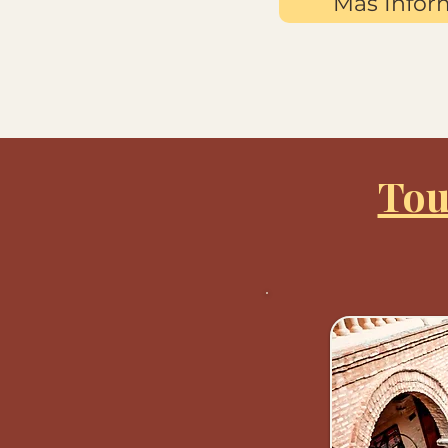
Más Infor
Tou