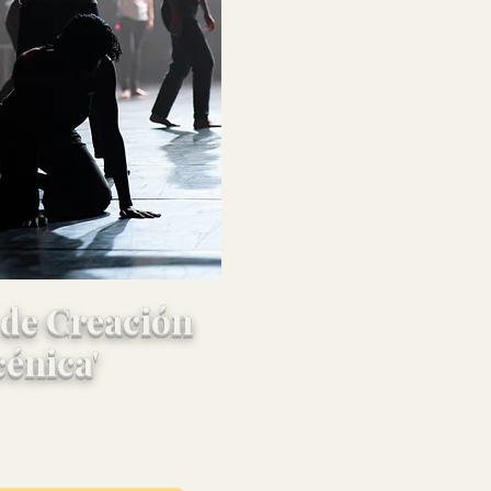
 formación
 de Creación
énica'
os ESO / Campaña
tes 2025-2026