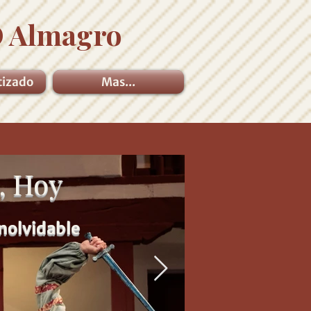
 Almagro
tizado
Mas...
, Hoy
inolvidable