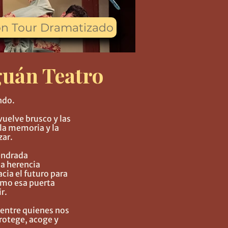
ón Tour Dramatizado
guán Teatro
ndo.
vuelve brusco y las
 la memoria y la
zar.
endrada
la herencia
cia el futuro para
omo esa puerta
r.
 entre quienes nos
protege, acoge y