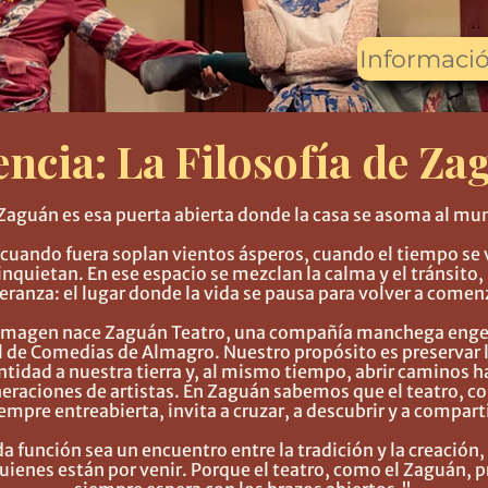
Informaci
ncia: La Filosofía de Za
Zaguán es esa puerta abierta donde la casa se asoma al mu
o cuando fuera soplan vientos ásperos, cuando el tiempo se 
nquietan. En ese espacio se mezclan la calma y el tránsito,
eranza: el lugar donde la vida se pausa para volver a comen
 imagen nace Zaguán Teatro, una compañía manchega eng
al de Comedias de Almagro. Nuestro propósito es preservar 
ntidad a nuestra tierra y, al mismo tiempo, abrir caminos ha
eraciones de artistas. En Zaguán sabemos que el teatro, c
empre entreabierta, invita a cruzar, a descubrir y a comparti
función sea un encuentro entre la tradición y la creación,
uienes están por venir. Porque el teatro, como el Zaguán, 