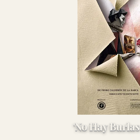
Corral de comed
'No Hay Burlas