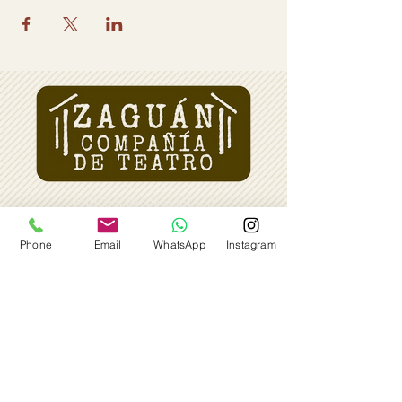
Política de Privacidad
Aviso Legal
Phone
Email
WhatsApp
Instagram
Política de Cookies
Email:
zaguanteatroalmagro@gmail.com
Teléfono:
636 88 32 27
© 2025 Zaguán Teatro. Todos los derechos
reservados.