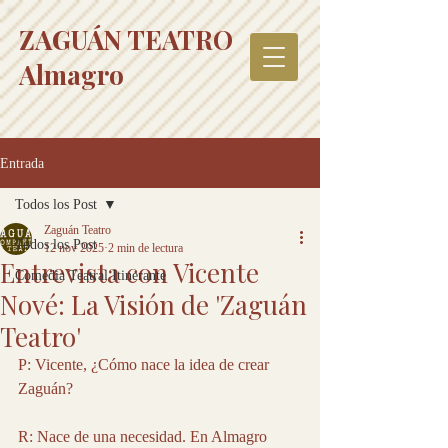
ZAGUÁN TEATRO
Almagro
Entrada
Todos los Post
Zaguán Teatro
Todos los Post
12 nov 2025
2 min de lectura
Entrevista con Vicente
Comedia Teatral Itinerante
Nové: La Visión de 'Zaguán
Teatro'
P: Vicente, ¿Cómo nace la idea de crear 
Zaguán?
R: Nace de una necesidad. En Almagro 