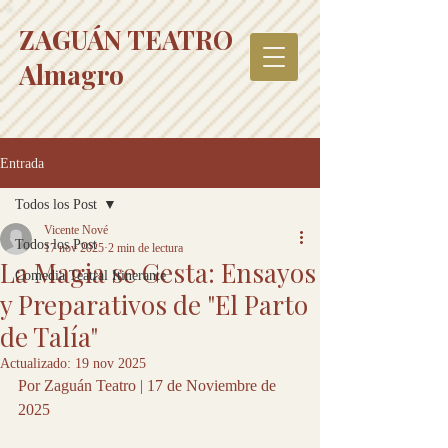
ZAGUÁN TEATRO
Almagro
Entrada
Todos los Post
Vicente Nové
Todos los Post
17 nov 2025
2 min de lectura
La Magia se Gesta: Ensayos
Comedia Teatral Itinerante
y Preparativos de "El Parto
de Talía"
Actualizado:
19 nov 2025
Por Zaguán Teatro | 17 de Noviembre de 
2025